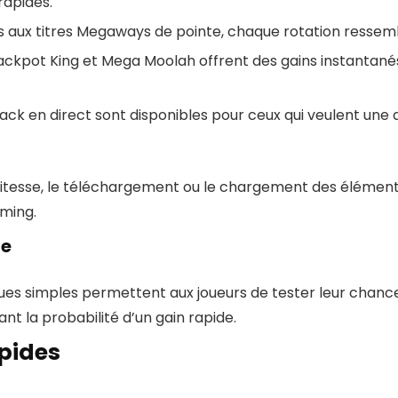
rapides.
s aux titres Megaways de pointe, chaque rotation ressemb
ackpot King et Mega Moolah offrent des gains instantané
jack en direct sont disponibles pour ceux qui veulent un
 vitesse, le téléchargement ou le chargement des élémen
aming.
de
es simples permettent aux joueurs de tester leur chanc
 la probabilité d’un gain rapide.
apides