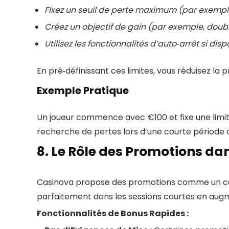
Fixez un seuil de perte maximum (par exempl
Créez un objectif de gain (par exemple, doubl
Utilisez les fonctionnalités d’auto‑arrêt si disp
En pré‑définissant ces limites, vous réduisez la 
Exemple Pratique
Un joueur commence avec €100 et fixe une limi
recherche de pertes lors d’une courte période d
8. Le Rôle des Promotions da
Casinova propose des promotions comme un cas
parfaitement dans les sessions courtes en aug
Fonctionnalités de Bonus Rapides :