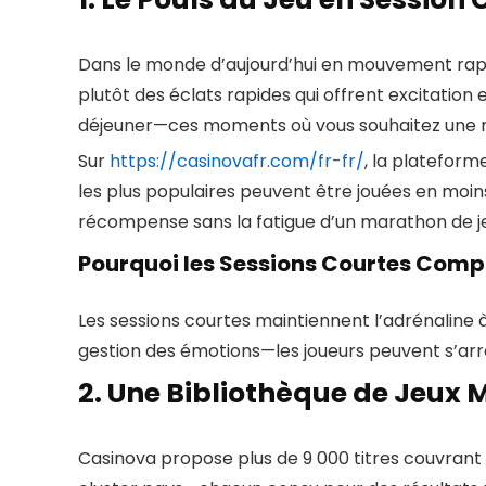
Dans le monde d’aujourd’hui en mouvement rapide
plutôt des éclats rapides qui offrent excitation
déjeuner—ces moments où vous souhaitez une
Sur
https://casinovafr.com/fr-fr/
, la plateform
les plus populaires peuvent être jouées en moin
récompense sans la fatigue d’un marathon de j
Pourquoi les Sessions Courtes Comp
Les sessions courtes maintiennent l’adrénaline à
gestion des émotions—les joueurs peuvent s’arr
2. Une Bibliothèque de Jeux 
Casinova propose plus de 9 000 titres couvrant t