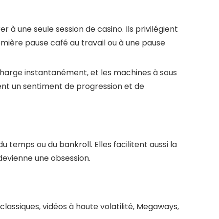
 une seule session de casino. Ils privilégient
remière pause café au travail ou à une pause
e charge instantanément, et les machines à sous
tent un sentiment de progression et de
 temps ou du bankroll. Elles facilitent aussi la
 devienne une obsession.
lassiques, vidéos à haute volatilité, Megaways,