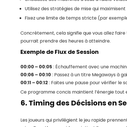
Utilisez des stratégies de mise qui maximisent
Fixez une limite de temps stricte (par exemp
Concrètement, cela signifie que vous allez faire
pourrait prendre des heures à atteindre.
Exemple de Flux de Session
00:00 – 00:05
: Échauffement avec une machine à
00:06 – 00:10
: Passez à un titre Megaways à ga
00:11 – 00:12
: Faites une pause pour vérifier le s
Ce programme concis maintient l’énergie tout en
6. Timing des Décisions en S
Les joueurs qui privilégient le jeu rapide pren