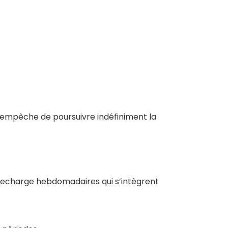
’empêche de poursuivre indéfiniment la
recharge hebdomadaires qui s’intègrent