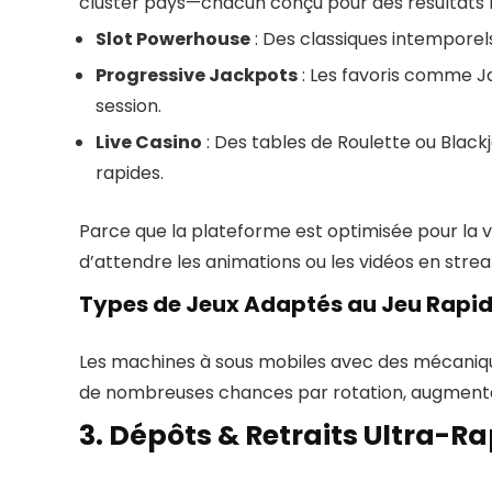
cluster pays—chacun conçu pour des résultats 
Slot Powerhouse
: Des classiques intemporel
Progressive Jackpots
: Les favoris comme J
session.
Live Casino
: Des tables de Roulette ou Black
rapides.
Parce que la plateforme est optimisée pour la
d’attendre les animations ou les vidéos en stre
Types de Jeux Adaptés au Jeu Rapi
Les machines à sous mobiles avec des mécaniqu
de nombreuses chances par rotation, augmentant
3. Dépôts & Retraits Ultra-R